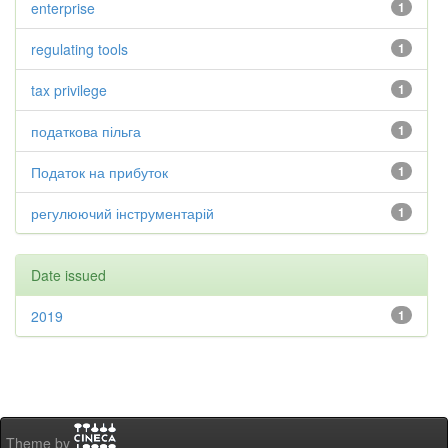
enterprise
1
regulating tools
1
tax privilege
1
податкова пільга
1
Податок на прибуток
1
регулюючий інструментарій
1
Date issued
2019
1
Theme by