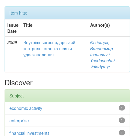
Item hits:
Issue
Title
Author(s)
Date
2009
Внутрішньогосподарський
Євдощак,
контроль: стан та шляхи
Володимир
удосконалення
Іванович /
Yevdoshchak,
Volodymyr
Discover
Subject
economic activity
1
enterprise
1
financial investments
1