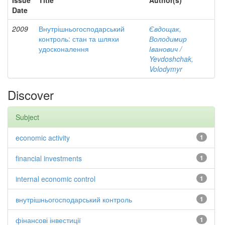
Issue
Title
Author(s)
Date
2009
Внутрішньогосподарський
Євдощак,
контроль: стан та шляхи
Володимир
удосконалення
Іванович /
Yevdoshchak,
Volodymyr
Discover
Subject
economic activity
1
financial investments
1
internal economic control
1
внутрішньогосподарський контроль
1
фінансові інвестиції
1