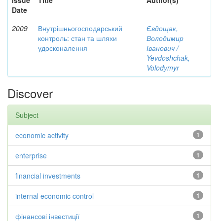
Issue
Title
Author(s)
Date
2009
Внутрішньогосподарський
Євдощак,
контроль: стан та шляхи
Володимир
удосконалення
Іванович /
Yevdoshchak,
Volodymyr
Discover
Subject
economic activity
1
enterprise
1
financial investments
1
internal economic control
1
фінансові інвестиції
1