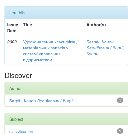
Item hits:
Issue
Title
Author(s)
Date
2009
Удосконалення класифікації
Багрій, Конон
матеріальних запасів у
Леонідович / Bagrii,
системі управління
Konon
підприємством
Discover
Author
Багрій, Конон Леонідович / Bagrii...
1
Subject
classification
1