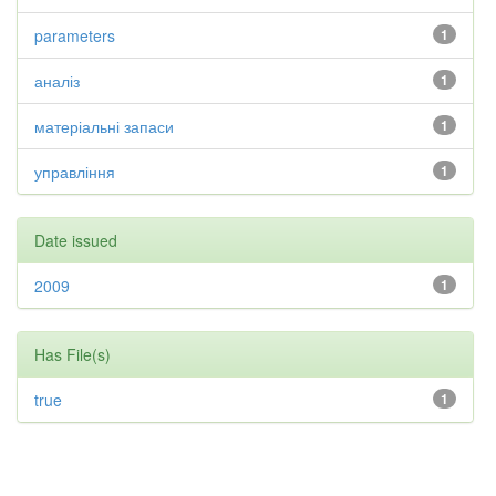
parameters
1
аналіз
1
матеріальні запаси
1
управління
1
Date issued
2009
1
Has File(s)
true
1