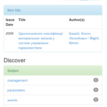
Item hits:
Issue
Title
Author(s)
Date
2009
Удосконалення класифікації
Багрій, Конон
матеріальних запасів у
Леонідович / Bagrii,
системі управління
Konon
підприємством
Discover
Subject
management
1
parameters
1
аналіз
1