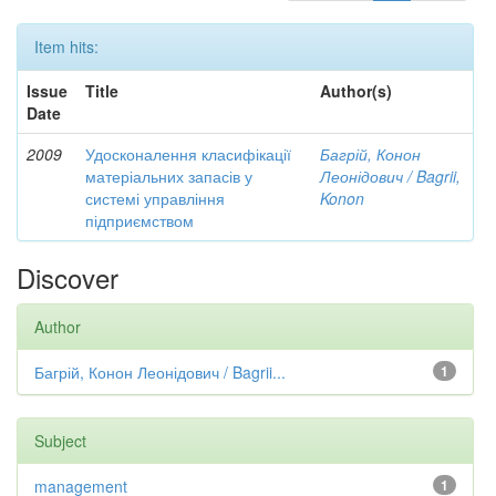
Item hits:
Issue
Title
Author(s)
Date
2009
Удосконалення класифікації
Багрій, Конон
матеріальних запасів у
Леонідович / Bagrii,
системі управління
Konon
підприємством
Discover
Author
Багрій, Конон Леонідович / Bagrii...
1
Subject
management
1