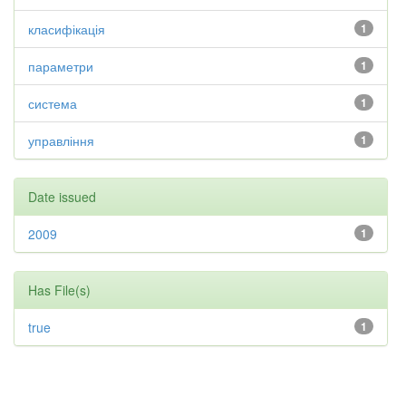
класифікація
1
параметри
1
система
1
управління
1
Date issued
2009
1
Has File(s)
true
1