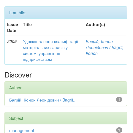
Item hits:
Issue
Title
Author(s)
Date
2009
Удосконалення класифікації
Багрій, Конон
матеріальних запасів у
Леонідович / Bagrii,
системі управління
Konon
підприємством
Discover
Author
Багрій, Конон Леонідович / Bagrii...
1
Subject
management
1