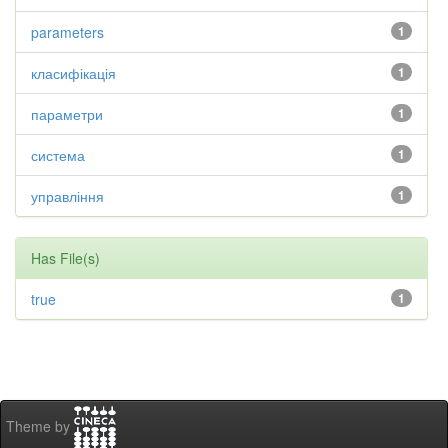
parameters
1
класифікація
1
параметри
1
система
1
управління
1
Has File(s)
true
1
Theme by