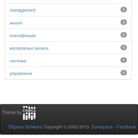
management
1
аналіз
1
класифікація
1
матеріальні запаси
1
система
1
управління
1
Theme by
DSpace Software
Copyright © 2002-2013
Duraspace
-
Feedback