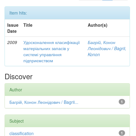
Item hits:
Issue
Title
Author(s)
Date
2009
Удосконалення класифікації
Багрій, Конон
матеріальних запасів у
Леонідович / Bagrii,
системі управління
Konon
підприємством
Discover
Author
Багрій, Конон Леонідович / Bagrii...
1
Subject
classification
1