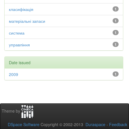
класифікація
1
матеріальні запаси
1
система
1
управління
1
Date issued
2009
1
Theme by
DSpace Software
Copyright © 2002-2013
Duraspace
-
Feedback