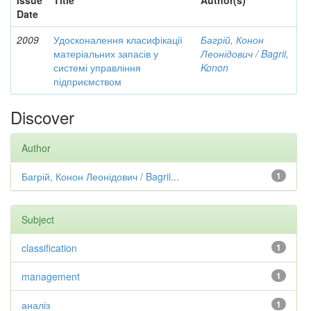
Issue
Title
Author(s)
Date
2009
Удосконалення класифікації
Багрій, Конон
матеріальних запасів у
Леонідович / Bagrii,
системі управління
Konon
підприємством
Discover
Author
Багрій, Конон Леонідович / Bagrii...
1
Subject
classification
1
management
1
аналіз
1