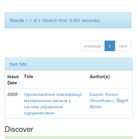
Results 1-1 of 1 (Search time: 0.001 seconds).
previous
1
next
Item hits:
Issue
Title
Author(s)
Date
2009
Удосконалення класифікації
Багрій, Конон
матеріальних запасів у
Леонідович / Bagrii,
системі управління
Konon
підприємством
Discover