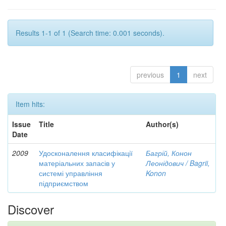
Results 1-1 of 1 (Search time: 0.001 seconds).
previous
1
next
Item hits:
Issue
Title
Author(s)
Date
2009
Удосконалення класифікації
Багрій, Конон
матеріальних запасів у
Леонідович / Bagrii,
системі управління
Konon
підприємством
Discover