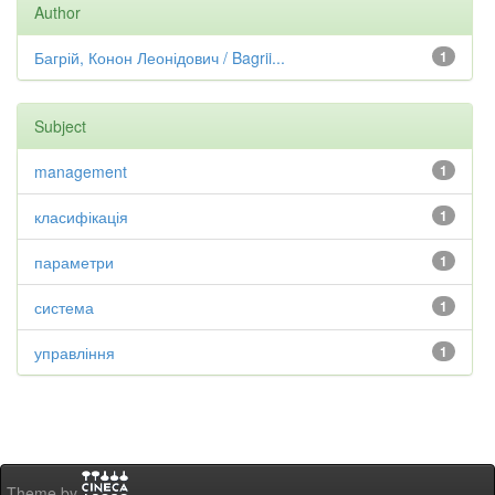
Author
Багрій, Конон Леонідович / Bagrii...
1
Subject
management
1
класифікація
1
параметри
1
система
1
управління
1
Theme by