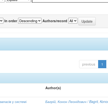
In order
Authors/record
previous
1
Author(s)
апасів у системі
Багрій, Конон Леонідович / Bagrii, Kono