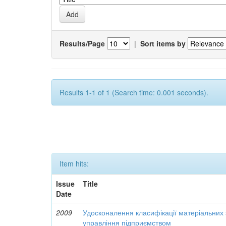
Results/Page
|
Sort items by
Results 1-1 of 1 (Search time: 0.001 seconds).
Item hits:
Issue
Title
Date
2009
Удосконалення класифікації матеріальних з
управління підприємством