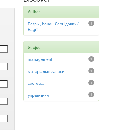
Author
Багрій, Конон Леонідович /
1
Bagrii...
Subject
management
1
матеріальні запаси
1
система
1
управління
1