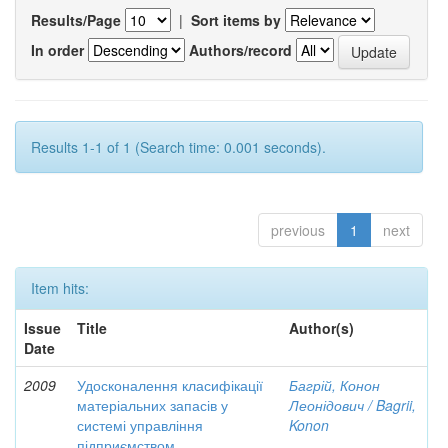
Results/Page
|
Sort items by
In order
Authors/record
Results 1-1 of 1 (Search time: 0.001 seconds).
previous
1
next
Item hits:
Issue
Title
Author(s)
Date
2009
Удосконалення класифікації
Багрій, Конон
матеріальних запасів у
Леонідович / Bagrii,
системі управління
Konon
підприємством