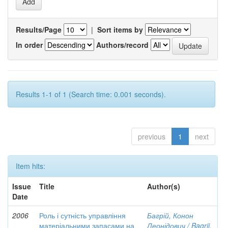
Results/Page
|
Sort items by
In order
Authors/record
Results 1-1 of 1 (Search time: 0.001 seconds).
previous
1
next
Item hits:
Issue
Title
Author(s)
Date
2006
Роль і сутність управління
Багрій, Конон
матеріальними запасами на
Леонідович / Bagrii,