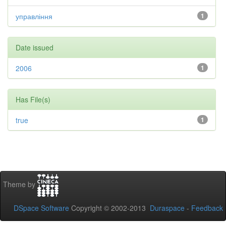
управління
1
Date issued
2006
1
Has File(s)
true
1
Theme by
DSpace Software
Copyright © 2002-2013
Duraspace
-
Feedback