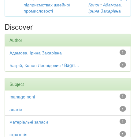
підприємствах швейної
Konon
;
Адамова,
промисловості
Ірина Захарівна
Discover
Author
Адамова, Ірина Захарівна
1
Багрій, Конон Леонідович / Bagrii...
1
Subject
management
1
аналіз
1
матеріальні запаси
1
стратегія
1