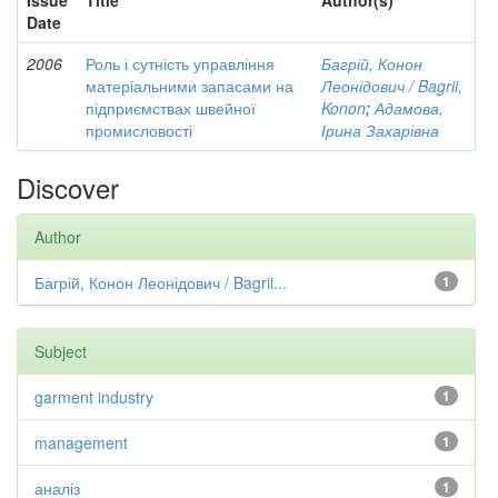
Issue
Title
Author(s)
Date
2006
Роль і сутність управління
Багрій, Конон
матеріальними запасами на
Леонідович / Bagrii,
підприємствах швейної
Konon
;
Адамова,
промисловості
Ірина Захарівна
Discover
Author
Багрій, Конон Леонідович / Bagrii...
1
Subject
garment industry
1
management
1
аналіз
1