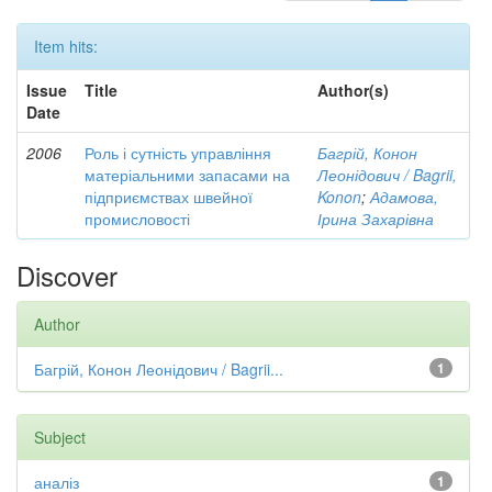
Item hits:
Issue
Title
Author(s)
Date
2006
Роль і сутність управління
Багрій, Конон
матеріальними запасами на
Леонідович / Bagrii,
підприємствах швейної
Konon
;
Адамова,
промисловості
Ірина Захарівна
Discover
Author
Багрій, Конон Леонідович / Bagrii...
1
Subject
аналіз
1