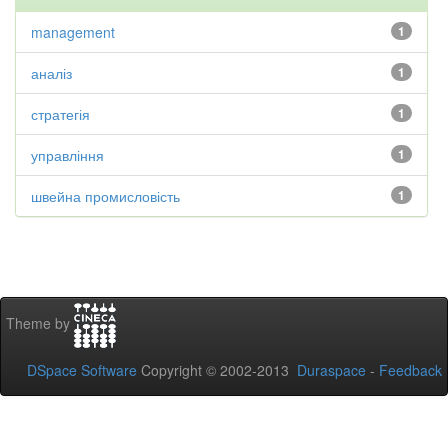
management
1
аналіз
1
стратегія
1
управління
1
швейна промисловість
1
Theme by
DSpace Software
Copyright © 2002-2013
Duraspace
-
Feedback