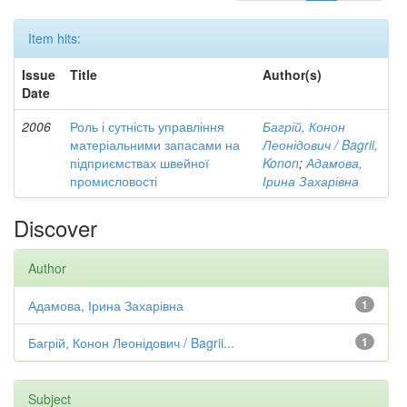
Item hits:
Issue
Title
Author(s)
Date
2006
Роль і сутність управління
Багрій, Конон
матеріальними запасами на
Леонідович / Bagrii,
підприємствах швейної
Konon
;
Адамова,
промисловості
Ірина Захарівна
Discover
Author
Адамова, Ірина Захарівна
1
Багрій, Конон Леонідович / Bagrii...
1
Subject