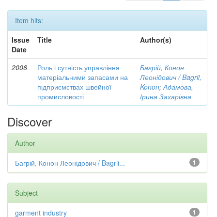
Item hits:
Issue
Title
Author(s)
Date
2006
Роль і сутність управління
Багрій, Конон
матеріальними запасами на
Леонідович / Bagrii,
підприємствах швейної
Konon
;
Адамова,
промисловості
Ірина Захарівна
Discover
Author
Багрій, Конон Леонідович / Bagrii...
1
Subject
garment industry
1