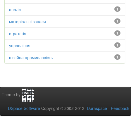
аналіз
1
матеріальні запаси
1
стратегія
1
управління
1
швейна промисловість
1
Theme by
DSpace Software
Copyright © 2002-2013
Duraspace
-
Feedback