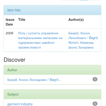
Item hits:
Issue
Title
Author(s)
Date
2006
Роль і сутність управління
Багрій, Конон
матеріальними запасами на
Леонідович / Bagrii,
підприємствах швейної
Konon
;
Адамова,
промисловості
Ірина Захарівна
Discover
Author
Багрій, Конон Леонідович / Bagrii...
1
Subject
garment industry
1