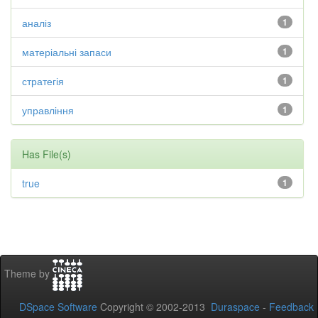
аналіз
1
матеріальні запаси
1
стратегія
1
управління
1
Has File(s)
true
1
Theme by
DSpace Software
Copyright © 2002-2013
Duraspace
-
Feedback