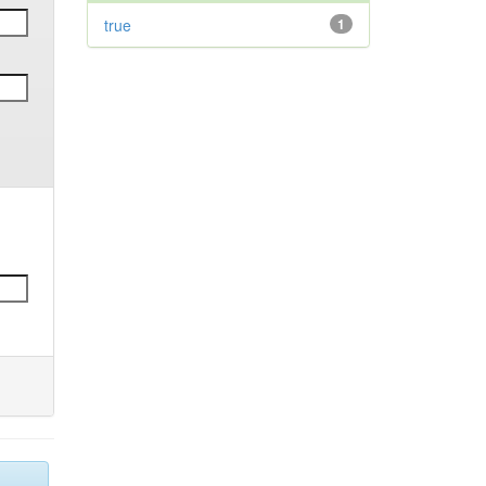
true
1