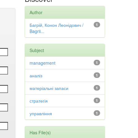
Author
Багрій, Конон Леонідович /
1
Bagrii...
Subject
management
1
аналіз
1
матеріальні запаси
1
стратегія
1
управління
1
Has File(s)