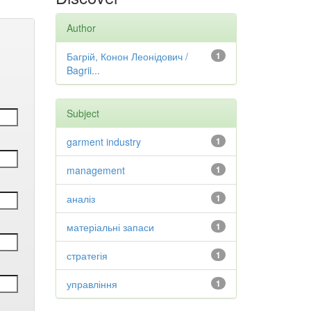
Author
Багрій, Конон Леонідович /
1
Bagrii...
Subject
garment industry
1
management
1
аналіз
1
матеріальні запаси
1
стратегія
1
управління
1