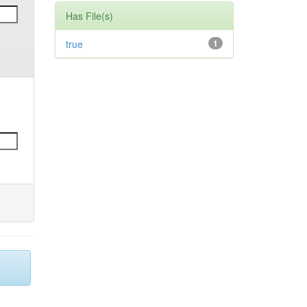
Has File(s)
true
1