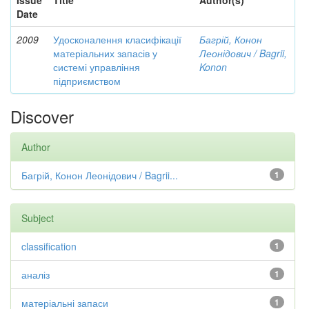
Issue
Title
Author(s)
Date
2009
Удосконалення класифікації
Багрій, Конон
матеріальних запасів у
Леонідович / Bagrii,
системі управління
Konon
підприємством
Discover
Author
Багрій, Конон Леонідович / Bagrii...
1
Subject
classification
1
аналіз
1
матеріальні запаси
1