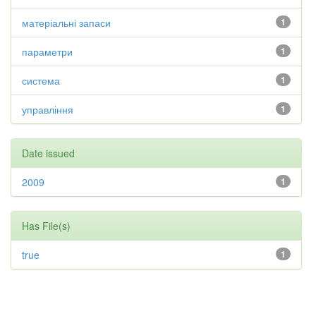
матеріальні запаси
1
параметри
1
система
1
управління
1
Date issued
2009
1
Has File(s)
true
1