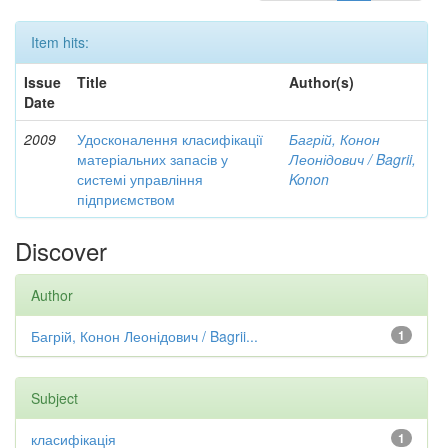
Item hits:
Issue
Title
Author(s)
Date
2009
Удосконалення класифікації
Багрій, Конон
матеріальних запасів у
Леонідович / Bagrii,
системі управління
Konon
підприємством
Discover
Author
Багрій, Конон Леонідович / Bagrii...
1
Subject
класифікація
1