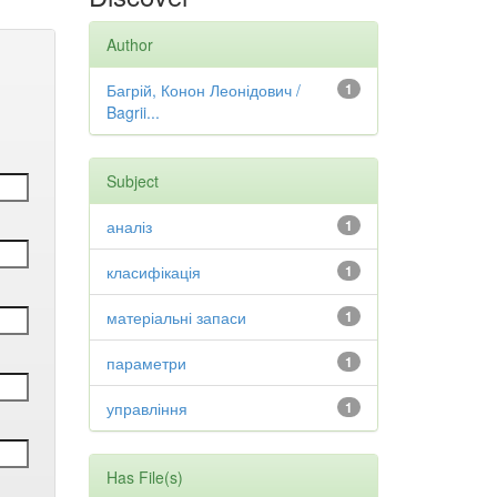
Author
Багрій, Конон Леонідович /
1
Bagrii...
Subject
аналіз
1
класифікація
1
матеріальні запаси
1
параметри
1
управління
1
Has File(s)