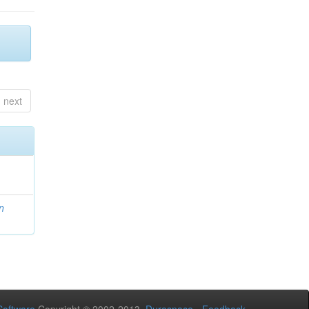
next
n