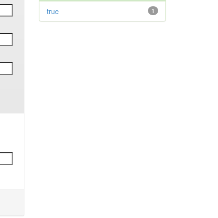
true
1