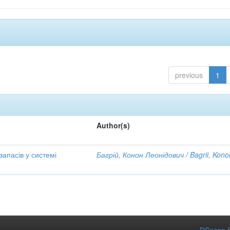
previous
1
Author(s)
апасів у системі
Багрій, Конон Леонідович / Bagrii, Kono