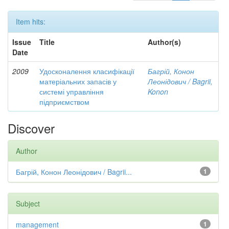
Item hits:
Issue
Title
Author(s)
Date
2009
Удосконалення класифікації
Багрій, Конон
матеріальних запасів у
Леонідович / Bagrii,
системі управління
Konon
підприємством
Discover
Author
Багрій, Конон Леонідович / Bagrii...
1
Subject
management
1