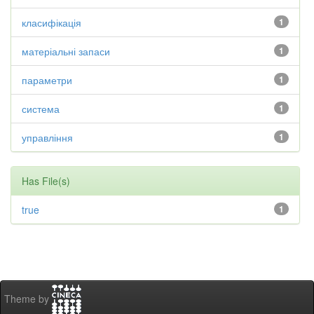
класифікація
1
матеріальні запаси
1
параметри
1
система
1
управління
1
Has File(s)
true
1
Theme by