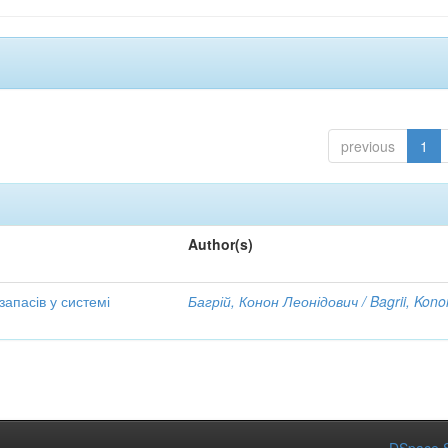
previous
1
Author(s)
апасів у системі
Багрій, Конон Леонідович / Bagrii, Kono