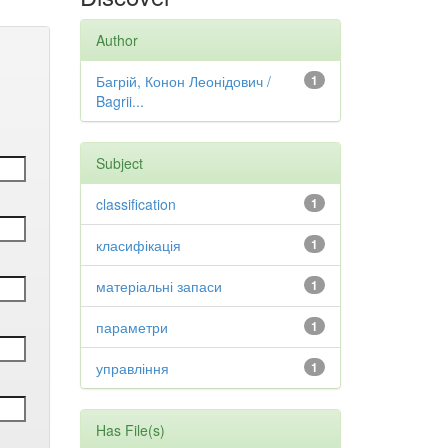
Author
Багрій, Конон Леонідович /
1
Bagrii...
Subject
classification
1
класифікація
1
матеріальні запаси
1
параметри
1
управління
1
Has File(s)