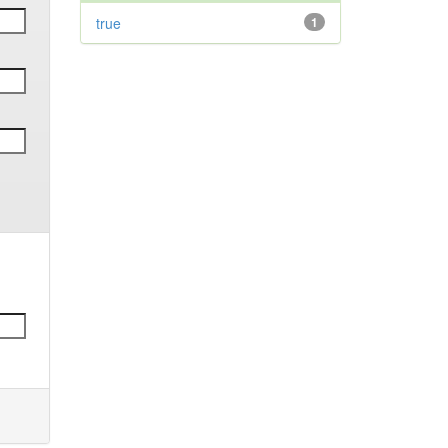
true
1