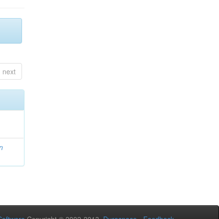
next
n