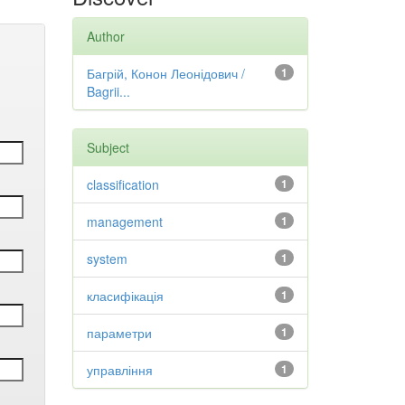
Author
Багрій, Конон Леонідович /
1
Bagrii...
Subject
classification
1
management
1
system
1
класифікація
1
параметри
1
управління
1