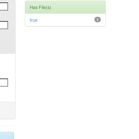
Has File(s)
true
1