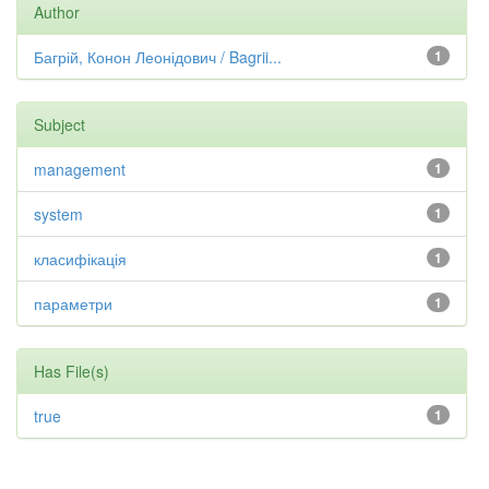
Author
Багрій, Конон Леонідович / Bagrii...
1
Subject
management
1
system
1
класифікація
1
параметри
1
Has File(s)
true
1