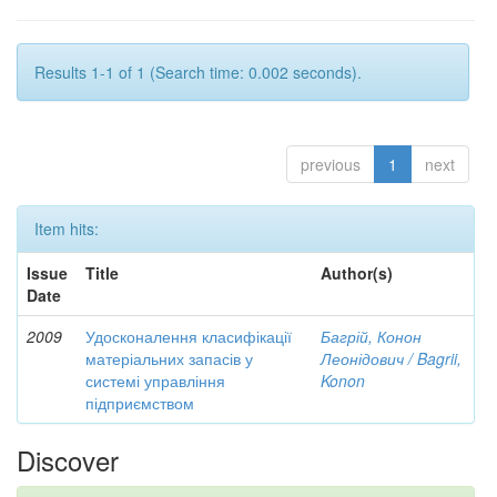
Results 1-1 of 1 (Search time: 0.002 seconds).
previous
1
next
Item hits:
Issue
Title
Author(s)
Date
2009
Удосконалення класифікації
Багрій, Конон
матеріальних запасів у
Леонідович / Bagrii,
системі управління
Konon
підприємством
Discover