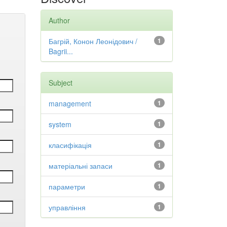
Author
Багрій, Конон Леонідович /
1
Bagrii...
Subject
management
1
system
1
класифікація
1
матеріальні запаси
1
параметри
1
управління
1