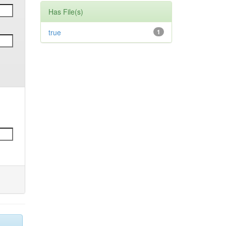
Has File(s)
true
1