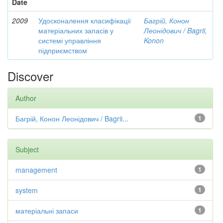
Date
2009
Удосконалення класифікації
Багрій, Конон
матеріальних запасів у
Леонідович / Bagrii,
системі управління
Konon
підприємством
Discover
Author
Багрій, Конон Леонідович / Bagrii...
1
Subject
management
1
system
1
матеріальні запаси
1