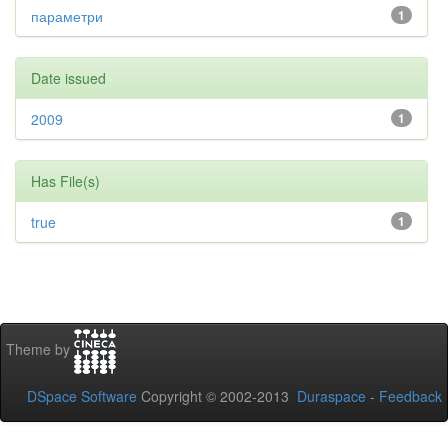
параметри
1
Date issued
2009
1
Has File(s)
true
1
Theme by
DSpace Software
Copyright © 2002-2013
Duraspace
-
Feedback