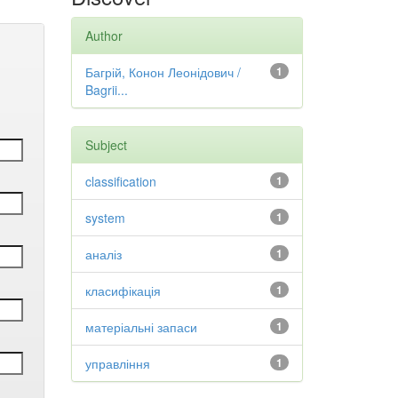
Author
Багрій, Конон Леонідович /
1
Bagrii...
Subject
classification
1
system
1
аналіз
1
класифікація
1
матеріальні запаси
1
управління
1