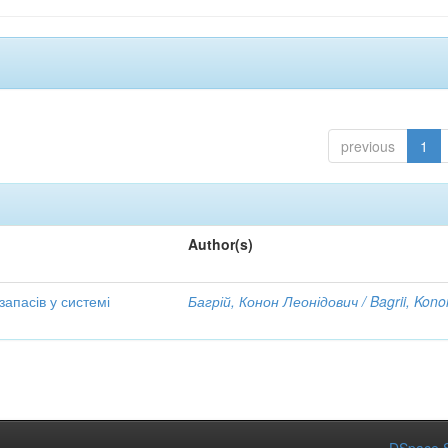
previous
1
Author(s)
апасів у системі
Багрій, Конон Леонідович / Bagrii, Kono