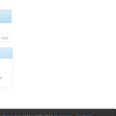
next
n