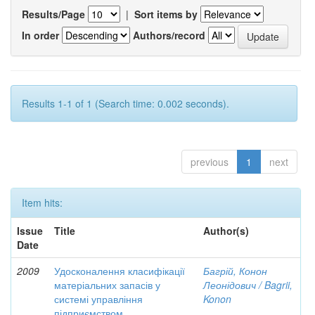
Results/Page
|
Sort items by
In order
Authors/record
Results 1-1 of 1 (Search time: 0.002 seconds).
previous
1
next
Item hits:
Issue
Title
Author(s)
Date
2009
Удосконалення класифікації
Багрій, Конон
матеріальних запасів у
Леонідович / Bagrii,
системі управління
Konon
підприємством