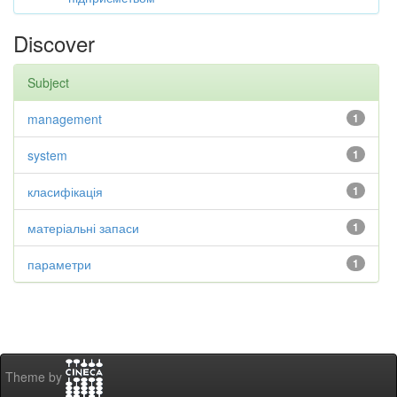
Discover
Subject
management
1
system
1
класифікація
1
матеріальні запаси
1
параметри
1
Theme by