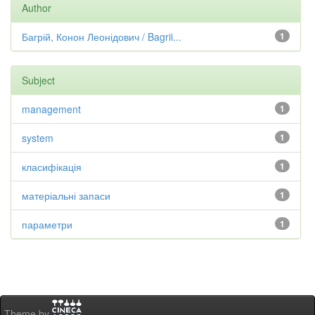
Author
Багрій, Конон Леонідович / Bagrii...
1
Subject
management
1
system
1
класифікація
1
матеріальні запаси
1
параметри
1
Theme by