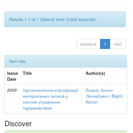
Results 1-1 of 1 (Search time: 0.002 seconds).
previous
1
next
Item hits:
Issue
Title
Author(s)
Date
2009
Удосконалення класифікації
Багрій, Конон
матеріальних запасів у
Леонідович / Bagrii,
системі управління
Konon
підприємством
Discover