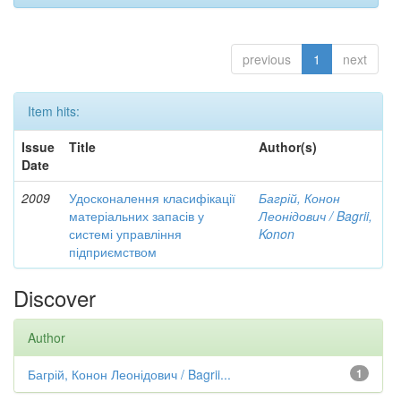
previous
1
next
Item hits:
Issue
Title
Author(s)
Date
2009
Удосконалення класифікації
Багрій, Конон
матеріальних запасів у
Леонідович / Bagrii,
системі управління
Konon
підприємством
Discover
Author
Багрій, Конон Леонідович / Bagrii...
1