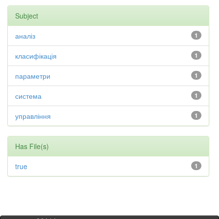
Subject
аналіз
1
класифікація
1
параметри
1
система
1
управління
1
Has File(s)
true
1