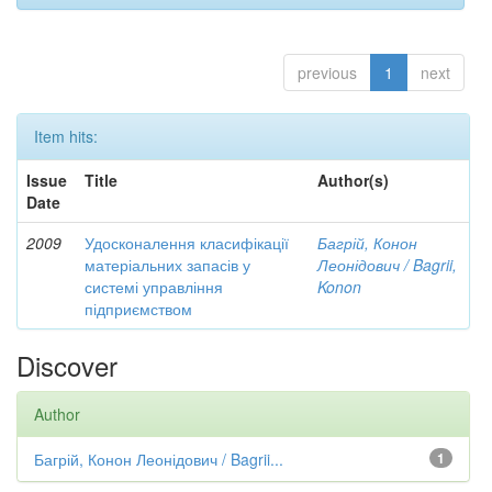
previous
1
next
Item hits:
Issue
Title
Author(s)
Date
2009
Удосконалення класифікації
Багрій, Конон
матеріальних запасів у
Леонідович / Bagrii,
системі управління
Konon
підприємством
Discover
Author
Багрій, Конон Леонідович / Bagrii...
1