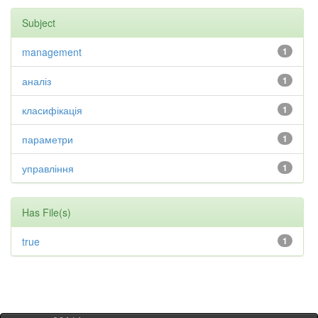
Subject
management
1
аналіз
1
класифікація
1
параметри
1
управління
1
Has File(s)
true
1