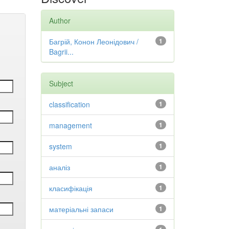
Author
Багрій, Конон Леонідович /
1
Bagrii...
Subject
classification
1
management
1
system
1
аналіз
1
класифікація
1
матеріальні запаси
1