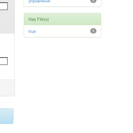
управління
1
Has File(s)
true
1