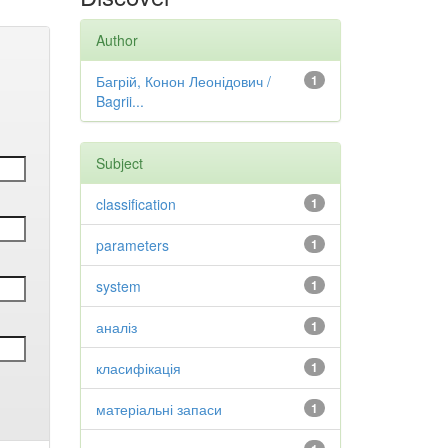
Author
Багрій, Конон Леонідович /
1
Bagrii...
Subject
classification
1
parameters
1
system
1
аналіз
1
класифікація
1
матеріальні запаси
1