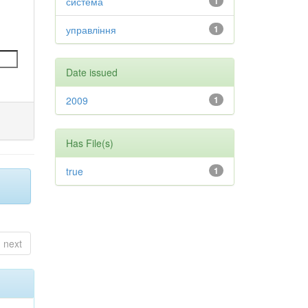
система
1
управління
1
Date issued
2009
1
Has File(s)
true
1
next