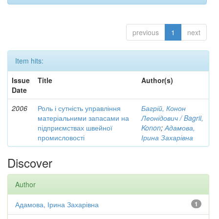
previous
1
next
Item hits:
Issue
Title
Author(s)
Date
2006
Роль і сутність управління
Багрій, Конон
матеріальними запасами на
Леонідович / Bagrii,
підприємствах швейної
Konon
;
Адамова,
промисловості
Ірина Захарівна
Discover
Author
Адамова, Ірина Захарівна
1