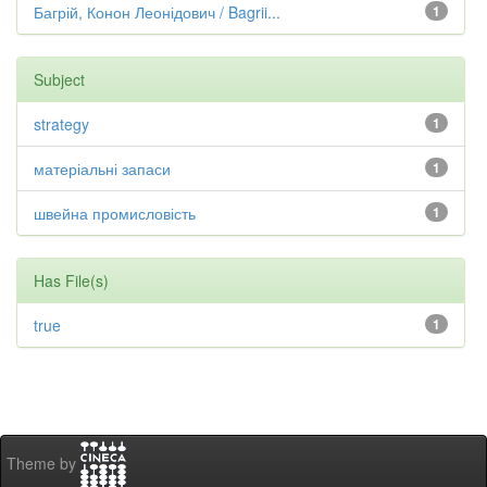
Багрій, Конон Леонідович / Bagrii...
1
Subject
strategy
1
матеріальні запаси
1
швейна промисловість
1
Has File(s)
true
1
Theme by