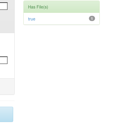
Has File(s)
true
1