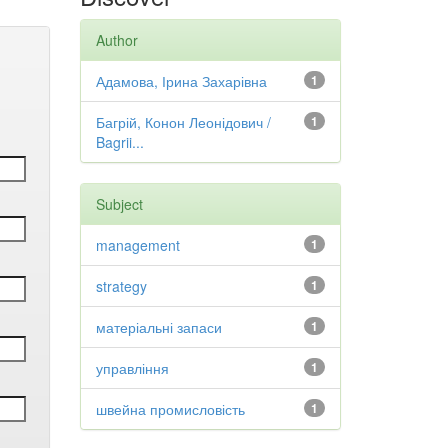
Author
Адамова, Ірина Захарівна
1
Багрій, Конон Леонідович /
1
Bagrii...
Subject
management
1
strategy
1
матеріальні запаси
1
управління
1
швейна промисловість
1