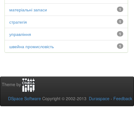
матеріальні запаси
1
стратегія
1
управління
1
швейна промисловість
1
Theme by
DSpace Software
Copyright © 2002-2013
Duraspace
-
Feedback