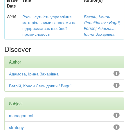
Issue
Title
Author(s)
Date
2006
Роль і сутність управління
Багрій, Конон
матеріальними запасами на
Леонідович / Bagrii,
підприємствах швейної
Konon
;
Адамова,
промисловості
Ірина Захарівна
Discover
Author
Адамова, Ірина Захарівна
1
Багрій, Конон Леонідович / Bagrii...
1
Subject
management
1
strategy
1