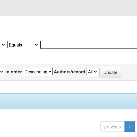
In order
Authors/record
previous
1