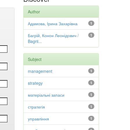
Author
Адамова, Ірина Захарівна
1
Багрій, Конон Леонідович /
1
Bagrii...
Subject
management
1
strategy
1
матеріальні запаси
1
стратегія
1
управління
1