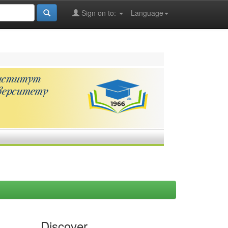
Sign on to:
Language
Discover