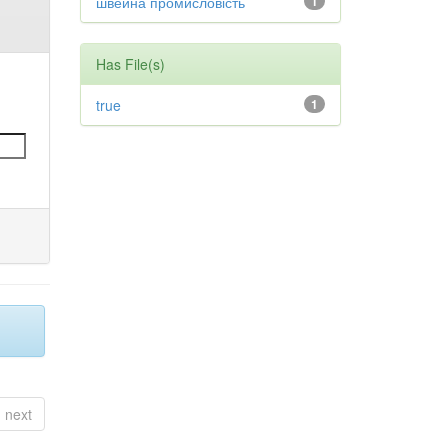
швейна промисловість
1
Has File(s)
true
1
next