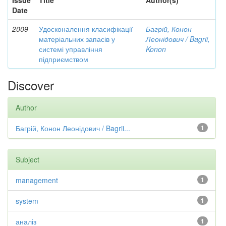
Issue
Title
Author(s)
Date
2009
Удосконалення класифікації
Багрій, Конон
матеріальних запасів у
Леонідович / Bagrii,
системі управління
Konon
підприємством
Discover
Author
Багрій, Конон Леонідович / Bagrii...
1
Subject
management
1
system
1
аналіз
1