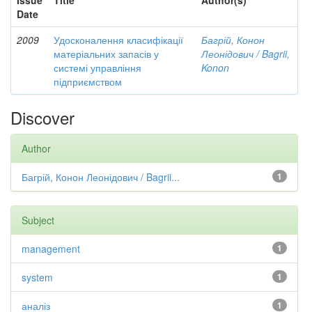
Issue
Title
Author(s)
Date
2009
Удосконалення класифікації
Багрій, Конон
матеріальних запасів у
Леонідович / Bagrii,
системі управління
Konon
підприємством
Discover
Author
Багрій, Конон Леонідович / Bagrii...
1
Subject
management
1
system
1
аналіз
1