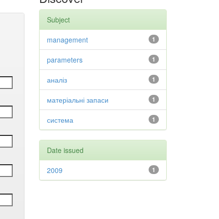
Subject
management
1
parameters
1
аналіз
1
матеріальні запаси
1
система
1
Date issued
2009
1