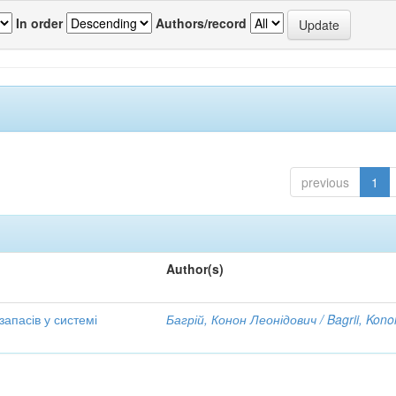
In order
Authors/record
previous
1
Author(s)
апасів у системі
Багрій, Конон Леонідович / Bagrii, Kono