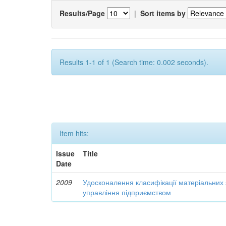
Results/Page
|
Sort items by
Results 1-1 of 1 (Search time: 0.002 seconds).
Item hits:
Issue
Title
Date
2009
Удосконалення класифікації матеріальних з
управління підприємством