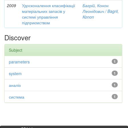
2009
Удосконалення класифікації
Багрій, Конон
матеріальних запасів у
Леонідович / Bagrii,
системі управління
Konon
підприємством
Discover
Subject
parameters
1
system
1
аналіз
1
система
1