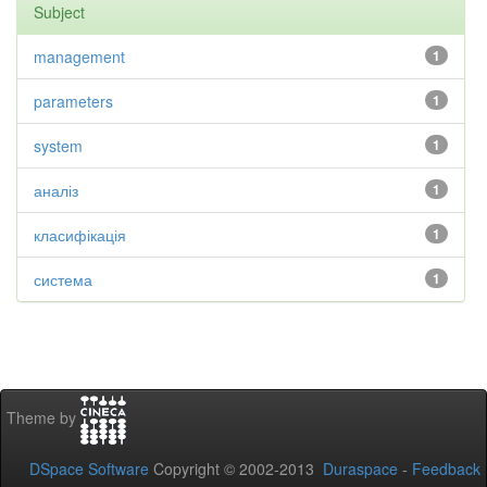
Subject
management
1
parameters
1
system
1
аналіз
1
класифікація
1
система
1
Theme by
DSpace Software
Copyright © 2002-2013
Duraspace
-
Feedback