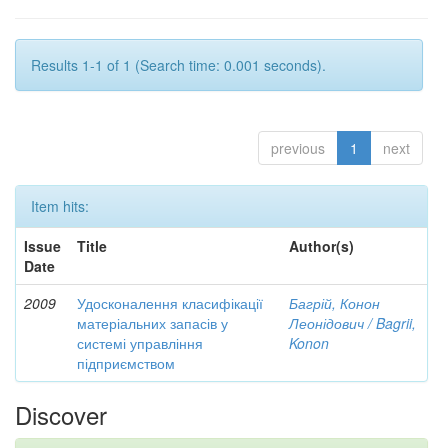
Results 1-1 of 1 (Search time: 0.001 seconds).
previous
1
next
Item hits:
Issue
Title
Author(s)
Date
2009
Удосконалення класифікації
Багрій, Конон
матеріальних запасів у
Леонідович / Bagrii,
системі управління
Konon
підприємством
Discover