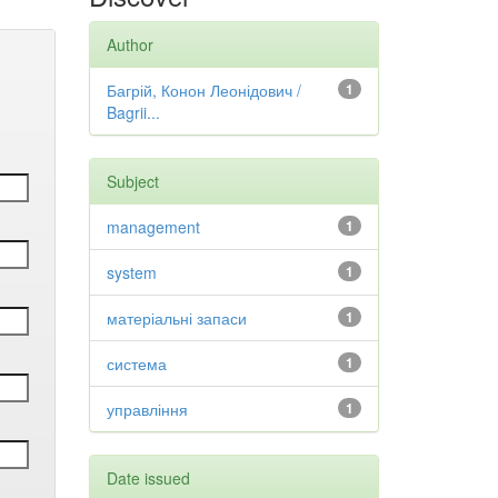
Author
Багрій, Конон Леонідович /
1
Bagrii...
Subject
management
1
system
1
матеріальні запаси
1
система
1
управління
1
Date issued