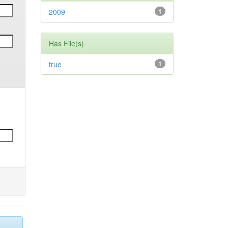
2009
1
Has File(s)
true
1