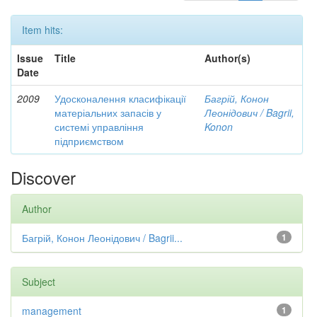
Item hits:
Issue
Title
Author(s)
Date
2009
Удосконалення класифікації
Багрій, Конон
матеріальних запасів у
Леонідович / Bagrii,
системі управління
Konon
підприємством
Discover
Author
Багрій, Конон Леонідович / Bagrii...
1
Subject
management
1