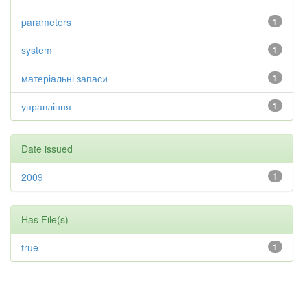
parameters
1
system
1
матеріальні запаси
1
управління
1
Date issued
2009
1
Has File(s)
true
1