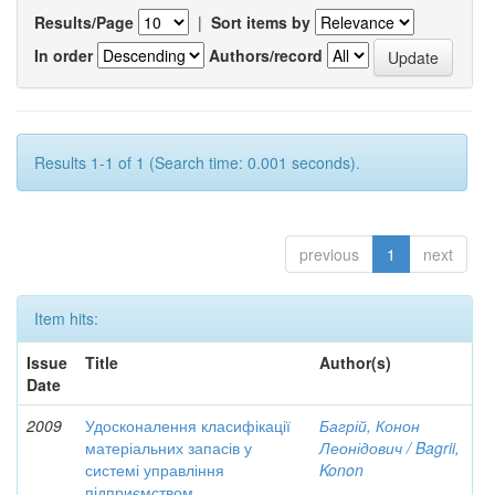
Results/Page
|
Sort items by
In order
Authors/record
Results 1-1 of 1 (Search time: 0.001 seconds).
previous
1
next
Item hits:
Issue
Title
Author(s)
Date
2009
Удосконалення класифікації
Багрій, Конон
матеріальних запасів у
Леонідович / Bagrii,
системі управління
Konon
підприємством